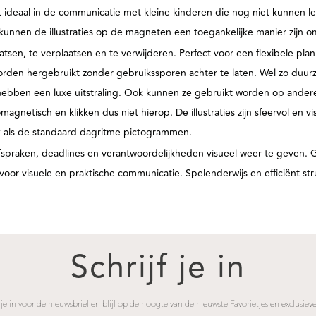
et ideaal in de communicatie met kleine kinderen die nog niet kunnen le
 kunnen de illustraties op de magneten een toegankelijke manier zijn 
tsen, te verplaatsen en te verwijderen. Perfect voor een flexibele plann
worden hergebruikt zonder gebruikssporen achter te laten. Wel zo duu
ebben een luxe uitstraling.
Ook kunnen ze gebruikt worden op ander
agnetisch en klikken dus niet hierop. De illustraties zijn sfeervol en vis
ijk als de standaard dagritme pictogrammen.
afspraken, deadlines en verantwoordelijkheden visueel weer te geven. G
 voor visuele en praktische communicatie. Spelenderwijs en efficiënt st
Schrijf je in
 je in voor de nieuwsbrief en blijf op de hoogte van de nieuwste Favorietjes en exclusieve